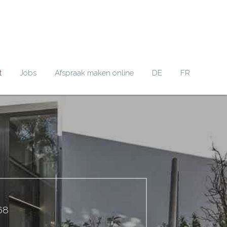
t
Jobs
Afspraak maken online
DE
FR
68