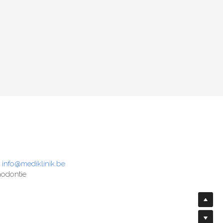
 
info@mediklinik.be
hodontie