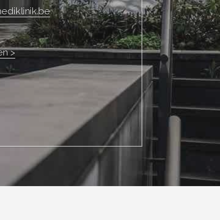
diklinik.be
n >