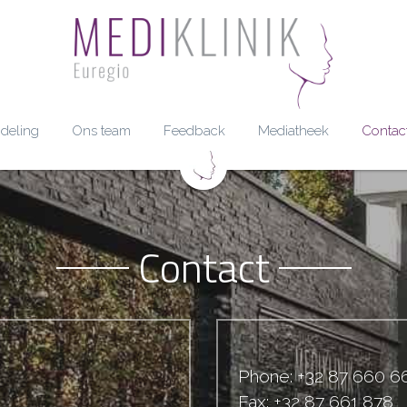
deling
Ons team
Feedback
Mediatheek
Contac
Contact
Phone: +32 87 660 6
Fax: +32 87 661 878